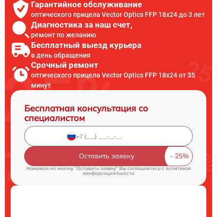
Гарантийное обслуживание
оптического прицела Vector Optics FFP 18x24 до 3 лет
Диагностика за наш счет,
ремонт по желанию
Бесплатный выезд курьера
в день обращения
Срочный ремонт
оптического прицела Vector Optics FFP 18x24 от 35
минут
Бесплатная консультация со
специалистом
Оставить заявку
Нажимая на кнопку "Оставить заявку" Вы соглашаетесь c
политикой
конфиденциальности