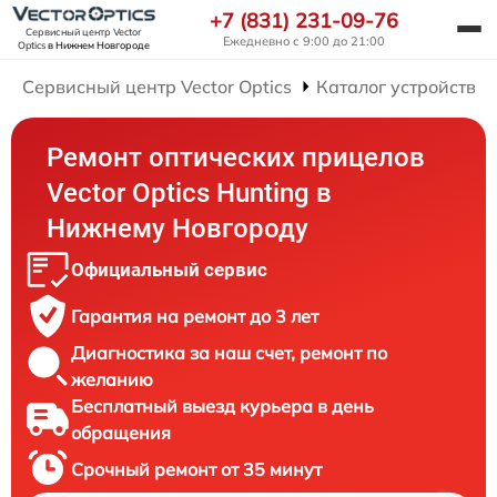
+7 (831) 231-09-76
Сервисный центр Vector
Ежедневно с 9:00 до 21:00
Optics
в Нижнем Новгороде
Сервисный центр Vector Optics
Каталог устройств
Ремонт оптических прицелов
Vector Optics Hunting в
Нижнему Новгороду
Официальный сервис
Гарантия на ремонт до 3 лет
Диагностика за наш счет, ремонт по
желанию
Бесплатный выезд курьера в день
обращения
Срочный ремонт от 35 минут