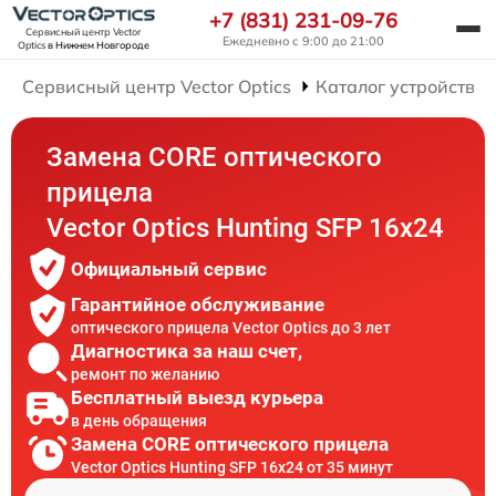
+7 (831) 231-09-76
Сервисный центр Vector
Ежедневно с 9:00 до 21:00
Optics
в Нижнем Новгороде
Сервисный центр Vector Optics
Каталог устройств
Замена CORE оптического
прицела
Vector Optics Hunting SFP 16x24
Официальный сервис
Гарантийное обслуживание
оптического прицела Vector Optics до 3 лет
Диагностика за наш счет,
ремонт по желанию
Бесплатный выезд курьера
в день обращения
Замена CORE оптического прицела
Vector Optics Hunting SFP 16x24 от 35 минут