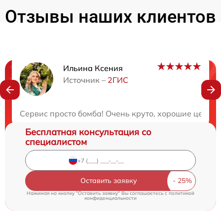
Отзывы наших клиентов
Ильина Ксения
Нужна консультация?
Источник –
2ГИС
Закажите бесплатную консультацию
Сервис просто бомба! Очень круто, хорошие цены и
Бесплатная консультация со
специалистом
Оставить заявку
Нажимая на кнопку "Оставить заявку" Вы соглашаетесь c
политикой
конфиденциальности