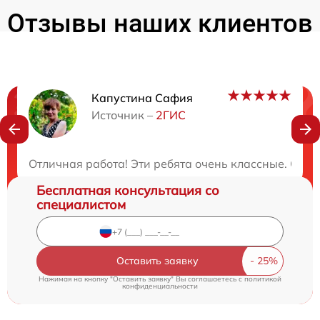
Отзывы наших клиентов
Капустина Сафия
Нужна консультация?
Источник –
2ГИС
Закажите бесплатную консультацию
Отличная работа! Эти ребята очень классные. Серв
Бесплатная консультация со
специалистом
Оставить заявку
Нажимая на кнопку "Оставить заявку" Вы соглашаетесь c
политикой
конфиденциальности