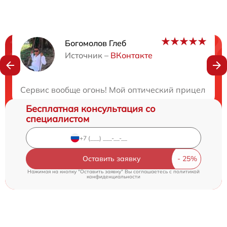
Богомолов Глеб
Нужна консультация?
Источник –
ВКонтакте
Закажите бесплатную консультацию
Сервис вообще огонь! Мой оптический прицел столк
Бесплатная консультация со
специалистом
Оставить заявку
Нажимая на кнопку "Оставить заявку" Вы соглашаетесь c
политикой
конфиденциальности