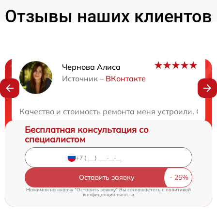
Отзывы наших клиентов
Чернова Алиса
Нужна консультация?
Источник –
ВКонтакте
Закажите бесплатную консультацию
Качество и стоимость ремонта меня устроили. Сер
Бесплатная консультация со
специалистом
Оставить заявку
Нажимая на кнопку "Оставить заявку" Вы соглашаетесь c
политикой
конфиденциальности