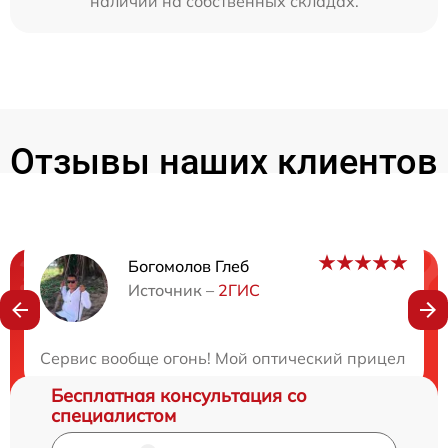
наличии на собственных складах.
Отзывы наших клиентов
Богомолов Глеб
Нужна консультация?
Источник –
2ГИС
Закажите бесплатную консультацию
Сервис вообще огонь! Мой оптический прицел столк
Бесплатная консультация со
специалистом