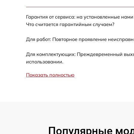
Ремонт датчика синхроимпульсов
Гарантия от сервиса: на установленные нами
Ремонт оптики
Что считается гарантийным случаем?
Для работ: Повторное проявление неисправн
Восстановление питания
Для комплектующих: Преждевременный выход 
Замена ключей управления
использовании.
Замена корпуса
Показать полностью
Замена аккумулятора
Замена процессора
Замена USB порта
Популярные моде