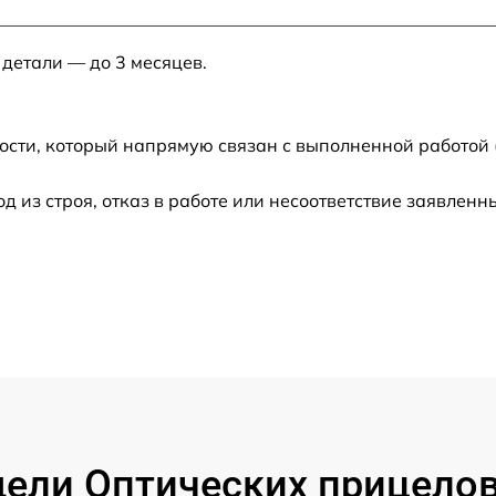
от 60 мин
 детали — до 3 месяцев.
от 60 мин
ости, который напрямую связан с выполненной работой 
от 60 мин
из строя, отказ в работе или несоответствие заявлен
от 60 мин
от 60 мин
от 60 мин
от 60 мин
от 60 мин
ли Оптических прицелов 