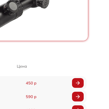
Цена
450 р
590 р