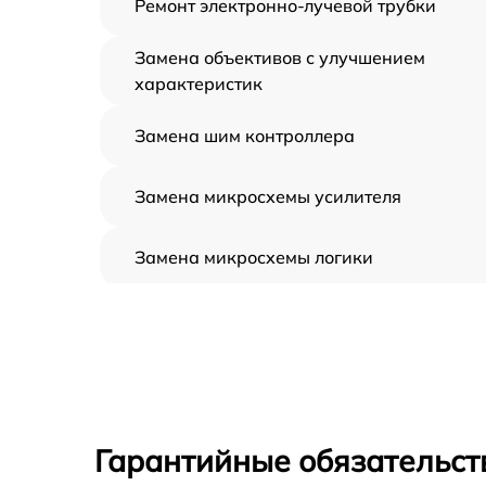
Ремонт электронно-лучевой трубки
Замена объективов с улучшением
характеристик
Замена шим контроллера
Замена микросхемы усилителя
Замена микросхемы логики
Замена CORE
Ремонт встроенного дальнометра и
других устройств
Калибровка и настройка тепловизора
Гарантийные обязательст