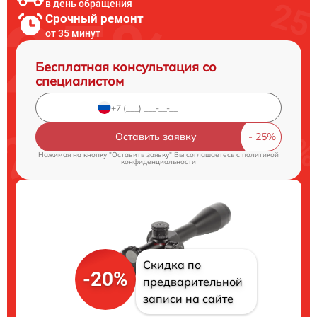
в день обращения
Срочный ремонт
от 35 минут
Бесплатная консультация со
специалистом
Оставить заявку
Нажимая на кнопку "Оставить заявку" Вы соглашаетесь c
политикой
конфиденциальности
Скидка по
-20%
предварительной
записи на сайте