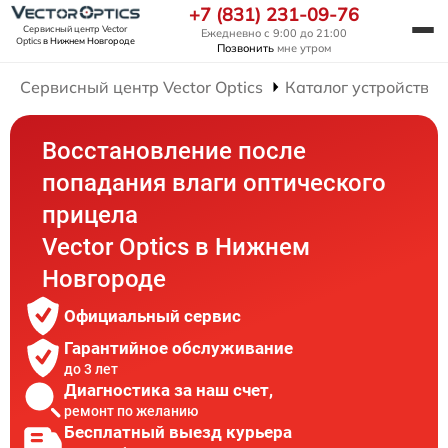
+7 (831) 231-09-76
Сервисный центр Vector
Ежедневно с 9:00 до 21:00
Optics
в Нижнем Новгороде
Позвонить
мне утром
Сервисный центр Vector Optics
Каталог устройств
Восстановление после
попадания влаги оптического
прицела
Vector Optics в Нижнем
Новгороде
Официальный сервис
Гарантийное обслуживание
до 3 лет
Диагностика за наш счет,
ремонт по желанию
Бесплатный выезд курьера